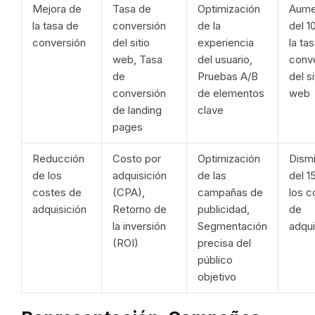
Mejora de
Tasa de
Optimización
Aume
la tasa de
conversión
de la
del 
conversión
del sitio
experiencia
la ta
web, Tasa
del usuario,
conv
de
Pruebas A/B
del si
conversión
de elementos
web
de landing
clave
pages
Reducción
Costo por
Optimización
Dism
de los
adquisición
de las
del 
costes de
(CPA),
campañas de
los c
adquisición
Retorno de
publicidad,
de
la inversión
Segmentación
adqui
(ROI)
precisa del
público
objetivo