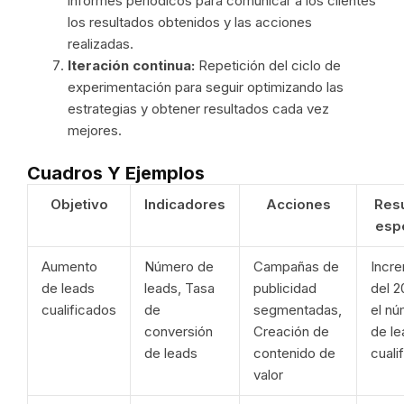
informes periódicos para comunicar a los clientes
los resultados obtenidos y las acciones
realizadas.
Iteración continua:
Repetición del ciclo de
experimentación para seguir optimizando las
estrategias y obtener resultados cada vez
mejores.
Cuadros Y Ejemplos
Objetivo
Indicadores
Acciones
Res
esp
Aumento
Número de
Campañas de
Incr
de leads
leads, Tasa
publicidad
del 
cualificados
de
segmentadas,
el n
conversión
Creación de
de le
de leads
contenido de
cuali
valor