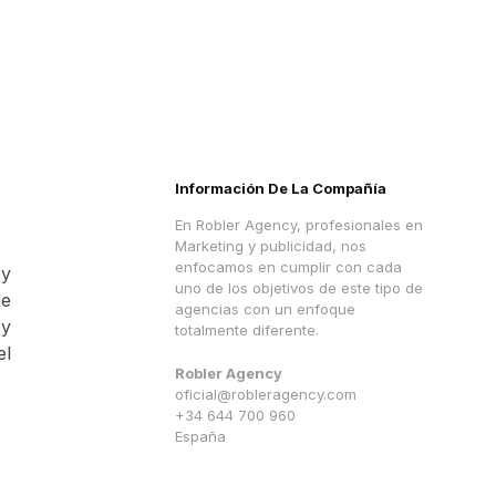
Información De La Compañía
En Robler Agency, profesionales en
Marketing y publicidad, nos
enfocamos en cumplir con cada
 y
uno de los objetivos de este tipo de
de
agencias con un enfoque
y
totalmente diferente.
el
Robler Agency
oficial@robleragency.com
+34 644 700 960
España