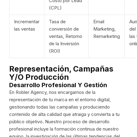
Costo por Lead
(CPL)
Incrementar
Tasa de
Email
Au
las ventas
conversión de
Marketing,
del
ventas, Retorno
Remarketing
las
de la Inversión
onl
(ROI)
Representación, Campañas
Y/o Producción
Desarrollo Profesional Y Gestión
En Robler Agency, nos encargamos de la
representación de tu marca en el entorno digital,
gestionando todas las campañas y produciendo
contenido de alta calidad que atraiga y convierta a tu
público objetivo. Nuestro proceso de desarrollo
profesional incluye la formación continua de nuestro
equipo, la investigación de las últimas tendencias del