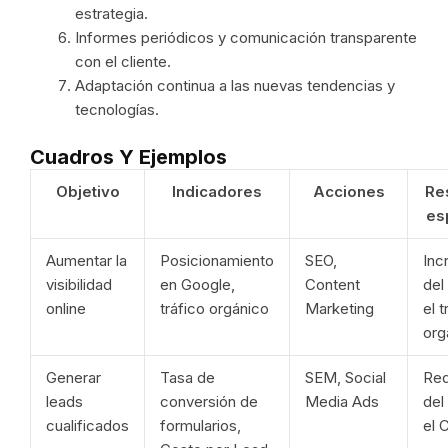
estrategia.
Informes periódicos y comunicación transparente
con el cliente.
Adaptación continua a las nuevas tendencias y
tecnologías.
Cuadros Y Ejemplos
Objetivo
Indicadores
Acciones
Re
es
Aumentar la
Posicionamiento
SEO,
Inc
visibilidad
en Google,
Content
del
online
tráfico orgánico
Marketing
el t
org
Generar
Tasa de
SEM, Social
Red
leads
conversión de
Media Ads
del
cualificados
formularios,
el 