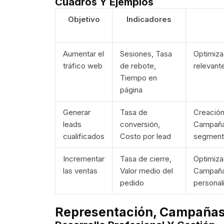
Cuadros Y Ejemplos
Objetivo
Indicadores
Aumentar el
Sesiones, Tasa
Optimiza
tráfico web
de rebote,
relevant
Tiempo en
página
Generar
Tasa de
Creación
leads
conversión,
Campaña
cualificados
Costo por lead
segmenta
Incrementar
Tasa de cierre,
Optimiza
las ventas
Valor medio del
Campañas
pedido
personal
Representación, Campañas