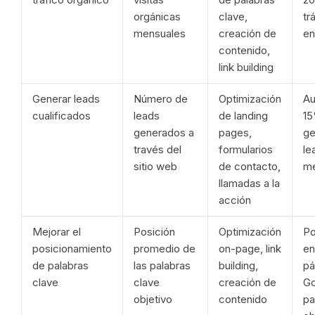
orgánicas
clave,
tr
mensuales
creación de
en
contenido,
link building
Generar leads
Número de
Optimización
Au
cualificados
leads
de landing
15
generados a
pages,
ge
través del
formularios
le
sitio web
de contacto,
m
llamadas a la
acción
Mejorar el
Posición
Optimización
Po
posicionamiento
promedio de
on-page, link
en
de palabras
las palabras
building,
pá
clave
clave
creación de
Go
objetivo
contenido
pa