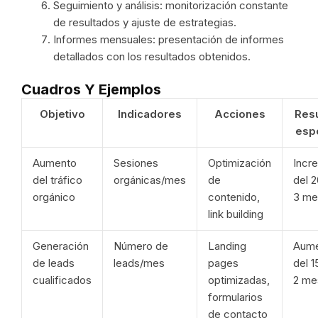
Seguimiento y análisis: monitorización constante
de resultados y ajuste de estrategias.
Informes mensuales: presentación de informes
detallados con los resultados obtenidos.
Cuadros Y Ejemplos
Objetivo
Indicadores
Acciones
Res
esp
Aumento
Sesiones
Optimización
Incr
del tráfico
orgánicas/mes
de
del 
orgánico
contenido,
3 me
link building
Generación
Número de
Landing
Aum
de leads
leads/mes
pages
del 
cualificados
optimizadas,
2 me
formularios
de contacto