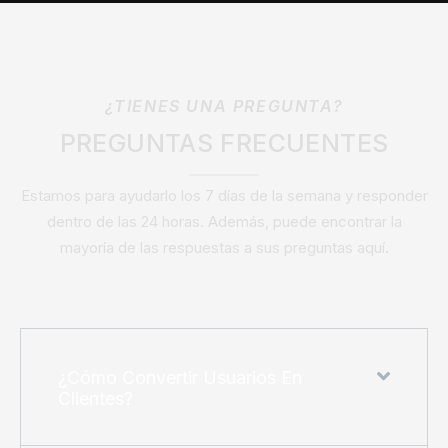
¿TIENES UNA PREGUNTA?
PREGUNTAS FRECUENTES
Estamos para ayudarlo los 7 días de la semana y responder
dentro de las 24 horas. Además, puede encontrar la
mayoría de las respuestas a sus preguntas aquí.
¿Cómo Convertir Usuarios En
Clientes?