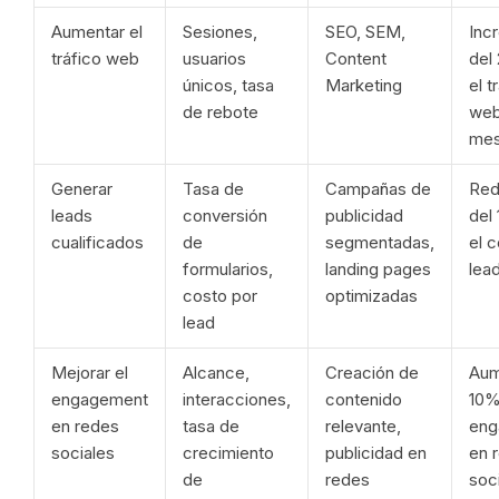
Aumentar el
Sesiones,
SEO, SEM,
Inc
tráfico web
usuarios
Content
del
únicos, tasa
Marketing
el t
de rebote
web
me
Generar
Tasa de
Campañas de
Red
leads
conversión
publicidad
del
cualificados
de
segmentadas,
el 
formularios,
landing pages
lea
costo por
optimizadas
lead
Mejorar el
Alcance,
Creación de
Aum
engagement
interacciones,
contenido
10%
en redes
tasa de
relevante,
eng
sociales
crecimiento
publicidad en
en 
de
redes
soc