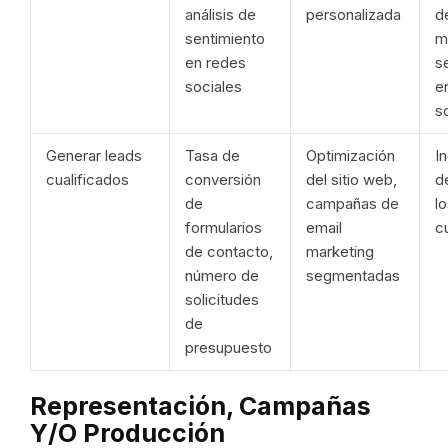
análisis de
personalizada
de
sentimiento
m
en redes
s
sociales
e
s
Generar leads
Tasa de
Optimización
I
cualificados
conversión
del sitio web,
d
de
campañas de
l
formularios
email
c
de contacto,
marketing
número de
segmentadas
solicitudes
de
presupuesto
Representación, Campañas
Y/o Producción