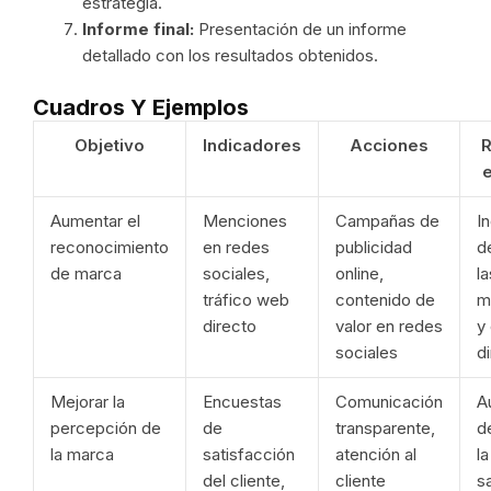
estrategia.
Informe final:
Presentación de un informe
detallado con los resultados obtenidos.
Cuadros Y Ejemplos
Objetivo
Indicadores
Acciones
R
Aumentar el
Menciones
Campañas de
I
reconocimiento
en redes
publicidad
d
de marca
sociales,
online,
la
tráfico web
contenido de
m
directo
valor en redes
y 
sociales
d
Mejorar la
Encuestas
Comunicación
A
percepción de
de
transparente,
d
la marca
satisfacción
atención al
la
del cliente,
cliente
s