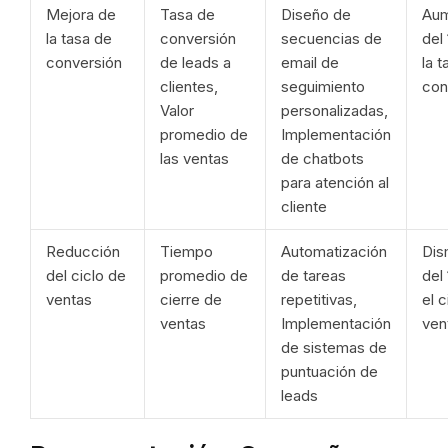
Mejora de
Tasa de
Diseño de
Au
la tasa de
conversión
secuencias de
del
conversión
de leads a
email de
la 
clientes,
seguimiento
con
Valor
personalizadas,
promedio de
Implementación
las ventas
de chatbots
para atención al
cliente
Reducción
Tiempo
Automatización
Dis
del ciclo de
promedio de
de tareas
del
ventas
cierre de
repetitivas,
el c
ventas
Implementación
ven
de sistemas de
puntuación de
leads