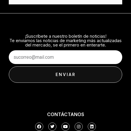
¡Suscríbete a nuestro boletín de noticias!
Te enviamos las noticias de marketing más actualizadas
del mercado, se el primero en enterarte.
Email
ENVIAR
CONTÁCTANOS
F
T
Y
I
L
a
w
o
n
i
c
i
u
s
n
e
t
t
t
k