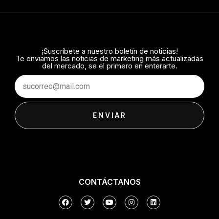
¡Suscríbete a nuestro boletín de noticias!
Te enviamos las noticias de marketing más actualizadas
del mercado, se el primero en enterarte.
Email
ENVIAR
CONTÁCTANOS
F
T
Y
I
L
a
w
o
n
i
c
i
u
s
n
e
t
t
t
k
b
t
u
a
e