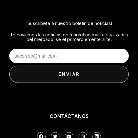
¡Suscríbete a nuestro boletín de noticias!
Te enviamos las noticias de marketing más actualizadas
del mercado, se el primero en enterarte.
Email
ENVIAR
CONTÁCTANOS
F
T
Y
I
L
a
w
o
n
i
c
i
u
s
n