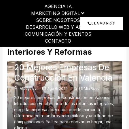
Ir
AGENCIA IA
al
MARKETING DIGITAL
contenido
SOBRE NOSOTROS
LLÁMANOS
DESARROLLO WEB Y APP
COMUNICACIÓN Y EVENTOS
Servicios De Diseño De
CONTACTO
Interiores Y Reformas
Agencia
20 Mejores Empresas De
Construcción En Valencia
Vladyslav
Ago 6, 2024
36 Min Read
20 mejores empresas de construcción en Valencia
Introducción En el mundo de las reformas integrales,
elegir la empresa adecuada puede marcar la
diferencia entre un proyecto exitoso y uno lleno de
complicaciones. Ya sea para renovar un hogar, una
oficina…