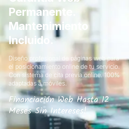
Permanente.
Mantenimiento
Incluido.
Diseño profesional de páginas web para
el posicionamiento online de tu servicio.
Con sistema de cita previa online. 100%
adaptadas a móviles.
Financiación Web Hasta 12
Meses Sin Intereses!