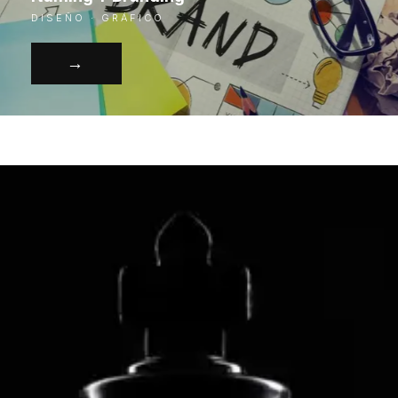
DISEÑO · GRÁFICO
→