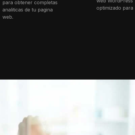
web WordPress
para obtener completas
optimizado para
analiticas de tu pagina
web.