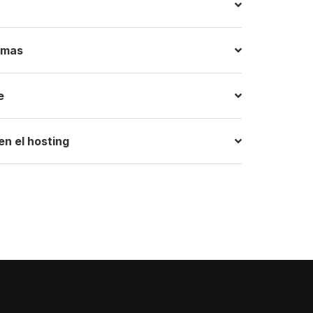
emas
e
n el hosting