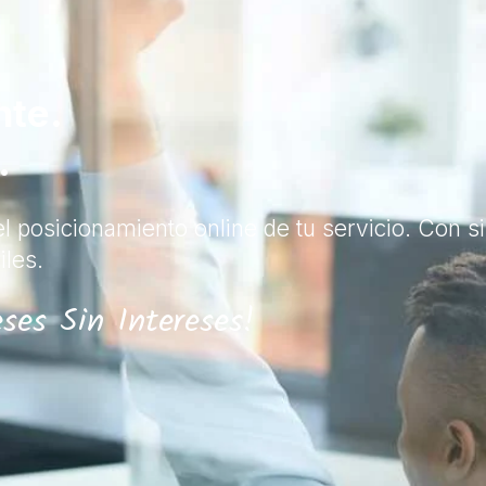
nte.
.
l posicionamiento online de tu servicio. Con s
iles.
ses Sin Intereses!