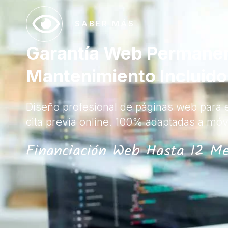
SABER MÁS
Garantía Web Permane
Mantenimiento Incluido
Diseño profesional de páginas web para e
cita previa online. 100% adaptadas a móv
Financiación Web Hasta 12 Me