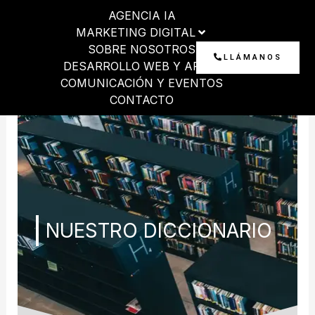
Ir
AGENCIA IA
al
MARKETING DIGITAL
contenido
SOBRE NOSOTROS
LLÁMANOS
DESARROLLO WEB Y APP
COMUNICACIÓN Y EVENTOS
CONTACTO
NUESTRO DICCIONARIO