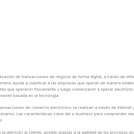
lización de transacciones de negocio de forma digital, a través de dife
término ayuda a clasificar a las empresas que operan de manera totalme
ellas que operaron físicamente y luego comenzaron a operar electróni
emente basada en la tecnología.
ransacciones de comercio electrónico se realizan a través de Internet y 
resarios. Las características clave del e-business para comprender m
o.
 la atención al cliente, posible gracias a la agilidad de los procesos on