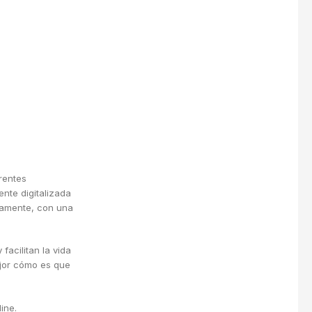
rentes
nte digitalizada
camente, con una
facilitan la vida
ejor cómo es que
line.