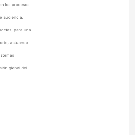
 en los procesos
de audiencia,
socios, para una
porte, actuando
sistemas
sión global del