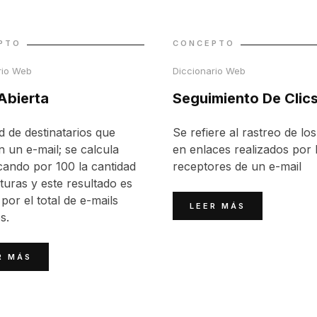
PTO
CONCEPTO
rio Web
Diccionario Web
Abierta
Seguimiento De Clic
d de destinatarios que
Se refiere al rastreo de los
n un e-mail; se calcula
en enlaces realizados por 
icando por 100 la cantidad
receptores de un e-mail
turas y este resultado es
 por el total de e-mails
LEER MÁS
s.
R MÁS