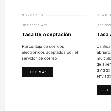
CONCEPTO
CONCE
Diccionario Web
Dicciona
Tasa De Aceptación
Tasa 
Porcentaje de correos
Cantida
electrónicos aceptados por el
abriero
servidor de correo
multipl
de aper
dividido
LEER MÁS
enviado
LEE