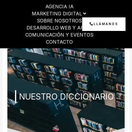
Ir
AGENCIA IA
al
MARKETING DIGITAL
contenido
SOBRE NOSOTROS
LLÁMANOS
DESARROLLO WEB Y APP
COMUNICACIÓN Y EVENTOS
CONTACTO
NUESTRO DICCIONARIO