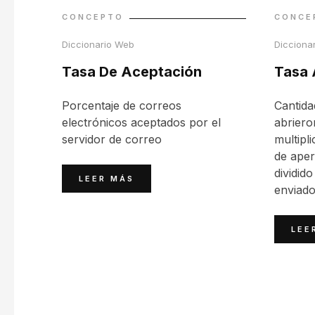
CONCEPTO
CONCE
Diccionario Web
Dicciona
Tasa De Aceptación
Tasa 
Porcentaje de correos
Cantida
electrónicos aceptados por el
abriero
servidor de correo
multipl
de aper
dividido
LEER MÁS
enviado
LEE