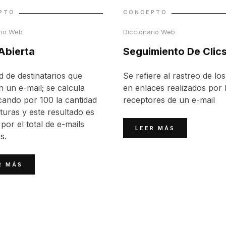
PTO
CONCEPTO
rio Web
Diccionario Web
Abierta
Seguimiento De Clic
d de destinatarios que
Se refiere al rastreo de los
n un e-mail; se calcula
en enlaces realizados por 
icando por 100 la cantidad
receptores de un e-mail
turas y este resultado es
 por el total de e-mails
LEER MÁS
s.
R MÁS