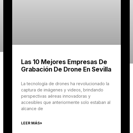
Las 10 Mejores Empresas De
Grabación De Drone En Sevilla
La tecnología de drones ha revolucionado la
captura de imágenes y videos, brindando
perspectivas aéreas innovadoras y
accesibles que anteriormente solo estaban al
alcance de
LEER MÁS»