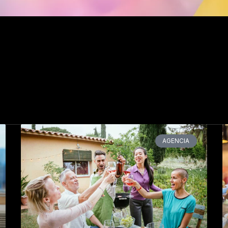
e
Page
Page
Page
Page
Page
Page
Page
Page
Page
Page
Page
Page
Page
Pa
AGENCIA