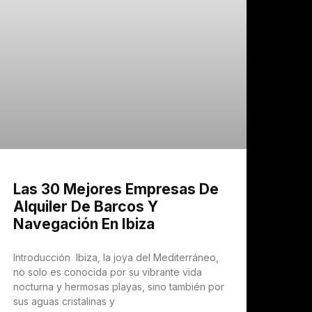
Las 30 Mejores Empresas De
Alquiler De Barcos Y
Navegación En Ibiza
Introducción Ibiza, la joya del Mediterráneo,
no solo es conocida por su vibrante vida
nocturna y hermosas playas, sino también por
sus aguas cristalinas y