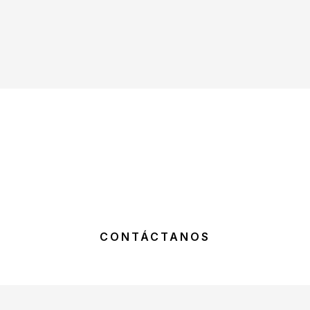
En Robler Agency, estamos listos para ser tu socio
estratégico en la automatización empresarial.
Contáctanos para descubrir cómo nuestras soluciones
de automatización pueden llevar tu negocio al
siguiente nive
CONTÁCTANOS