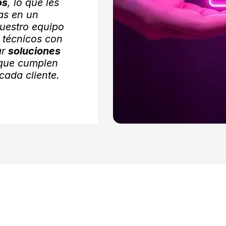
os
, lo que les
as en un
uestro equipo
 técnicos con
ar
soluciones
que cumplen
cada cliente.