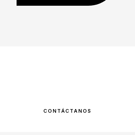
En Robler Agency, estamos listos para ser tu socio
estratégico en la automatización empresarial.
Contáctanos para descubrir cómo nuestras soluciones
de automatización pueden llevar tu negocio al
siguiente nive
CONTÁCTANOS